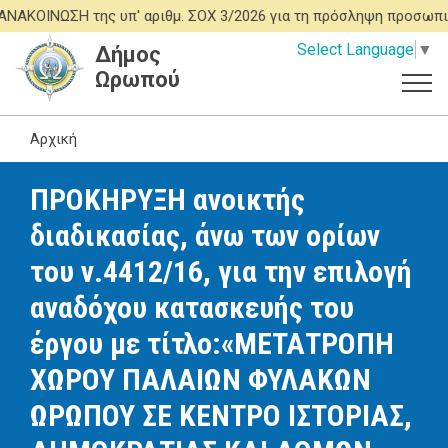
Παράκαμψη
ΚΟΙΝΩΣΗ της υπ' αριθμ. ΣΟΧ 3/2026 για τη πρόσληψη προσωπικ
προς
Select Language
▼
Δήμος
το
Ωρωπού
κυρίως
περιεχόμενο
Αρχική
ΠΡΟΚΗΡΥΞΗ ανοικτής
διαδικασίας, άνω των ορίων
του ν.4412/16, για την επιλογή
αναδόχου κατασκευής του
έργου με τίτλο:«ΜΕΤΑΤΡΟΠΗ
ΧΩΡΟΥ ΠΑΛΑΙΩΝ ΦΥΛΑΚΩΝ
ΩΡΩΠΟΥ ΣΕ ΚΕΝΤΡΟ ΙΣΤΟΡΙΑΣ,