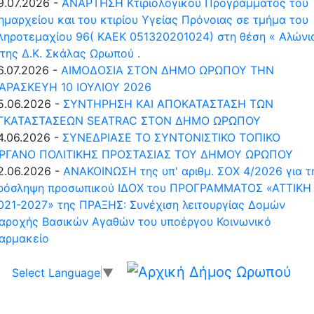
9.07.2026 -
ΑΝΑΡΤΗΣΗ Κτιριολογικού Προγράμματος του
ημαρχείου και του κτιρίου Υγείας Πρόνοιας σε τμήμα του
ληροτεμαχίου 96( ΚΑΕΚ 051320201024) στη θέση « Αλώνι
 της Δ.Κ. Σκάλας Ωρωπού .
6.07.2026 -
ΑΙΜΟΔΟΣΙΑ ΣΤΟΝ ΔΗΜΟ ΩΡΩΠΟΥ ΤΗΝ
ΑΡΑΣΚΕΥΗ 10 ΙΟΥΛΙΟΥ 2026
5.06.2026 -
ΣΥΝΤΗΡΗΣΗ ΚΑΙ ΑΠΟΚΑΤΑΣΤΑΣΗ ΤΩΝ
ΓΚΑΤΑΣΤΑΣΕΩΝ SEATRAC ΣΤΟΝ ΔΗΜΟ ΩΡΩΠΟΥ
4.06.2026 -
ΣΥΝΕΔΡΙΑΣΕ ΤΟ ΣΥΝΤΟΝΙΣΤΙΚΟ ΤΟΠΙΚΟ
ΡΓΑΝΟ ΠΟΛΙΤΙΚΗΣ ΠΡΟΣΤΑΣΙΑΣ ΤΟΥ ΔΗΜΟΥ ΩΡΩΠΟΥ
2.06.2026 -
ΑΝΑΚΟΙΝΩΣΗ της υπ' αριθμ. ΣΟΧ 4/2026 για τ
ρόσληψη προσωπικού ΙΔΟΧ του ΠΡΟΓΡΑΜΜΑΤΟΣ «ΑΤΤΙΚΗ
021-2027» της ΠΡΑΞΗΣ: Συνέχιση λειτουργίας Δομών
αροχής Βασικών Αγαθών του υποέργου Κοινωνικό
αρμακείο
Δήμος Ωρωπού
Select Language
▼