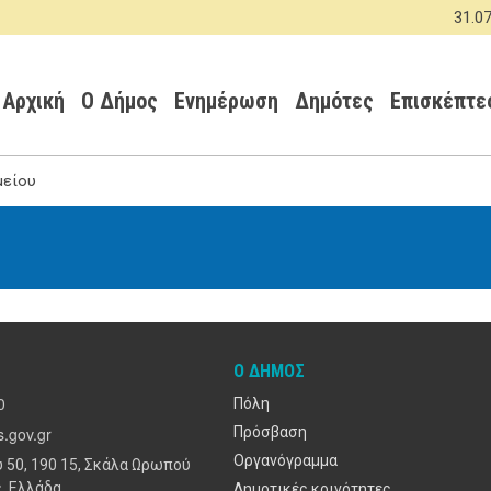
Παράκαμψη
31.07.202
προς
Κεντρική πλοήγηση
το
κυρίως
Αρχική
Ο Δήμος
Ενημέρωση
Δημότες
Επισκέπτε
περιεχόμενο
μείου
Ο ΔΉΜΟΣ
0
Πόλη
.gov.gr
Πρόσβαση
Οργανόγραμμα
 50, 190 15, Σκάλα Ωρωπού
, Ελλάδα
Δημοτικές κοινότητες