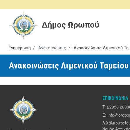
Δήμος Ωρωπού
Ενημέρωση
Ανακοινώσεις
Ανακοινώσεις Λιμενικού Τα
Ανακοινώσεις Λιμενικού Ταμείου
ΕΠΙΚΟΙΝΩΝΊΑ
T:
22953 2030
E:
info@oropos
Λ.Χαλκουτσίου
Νομός Αττικής