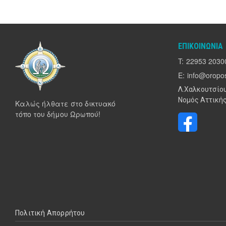
ΕΠΙΚΟΙΝΩΝΊΑ
T:
22953 2030
E:
info@oropos
Λ.Χαλκουτσίου
Νομός Αττικής
Καλώς ήλθατε στο δικτυακό
τόπο του δήμου Ωρωπού!
Υποσέλιδο
Πολιτική Απορρήτου