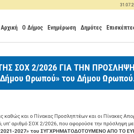
Παράκαμψη
31.07.2026 -
προς
Κεντρική πλοήγηση
το
κυρίως
Αρχική
Ο Δήμος
Ενημέρωση
Δημότες
Επισκέπτε
περιεχόμενο
Σ ΣΟΧ 2/2026 ΓΙΑ ΤΗΝ ΠΡΟΣΛΗΨΗ 
ς Δήμου Ωρωπού» του Δήμου Ωρωπού
ς καθώς και ο Πίνακας Προσληπτέων και οι Πίνακες Απορ
υπ’ αριθμό ΣΟΧ 2/2026, που αφορούσε την πρόσληψη με 
Η
2021-2027» του ΣΥΓΧΡΗΜΑΤΟΔΟΤΟΥΜΕΝΟ ΑΠΟ ΤΟ ΕΥ