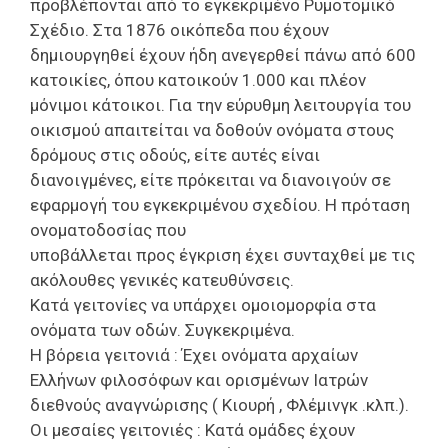
προβλέπονται από το εγκεκριμένο
Ρυμοτομικό
Σχέδιο.
Στα 1876 οικόπεδα που έχουν
δημιουργηθεί έχουν ήδη ανεγερθεί
πάνω από 600
κατοικίες, όπου κατοικούν 1.000 και πλέον
μόνιμοι
κάτοικοι.
Για την
εύρυθμη λειτουργία του
οικισμού απαιτείται
να δοθούν ονόματα στους
δρόμους
στις
οδούς, είτε αυτές είναι
διανοιγμένες, είτε πρόκειται να διανοιγούν σε
εφαρμογή του
εγκεκριμένου σχεδίου.
Η πρόταση
ονοματοδοσίας που
υποβάλλεται
προς
έγκριση
έχει συνταχθεί με τις
ακόλουθες γενικές κατευθύνσεις.
Κατά γειτονίες να υπάρχει ομοιομορφία στα
ονόματα των οδών. Συγκεκριμένα.
Η βόρεια γειτονιά : Έχει ονόματα αρχαίων
Ελλήνων φιλοσόφων
και ορισμένων
Ιατρών
διεθνούς αναγνώρισης
( Κιουρή , Φλέμινγκ .κλπ.).
Οι μεσαίες γειτονιές :
Κατά ομάδες έχουν