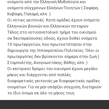
ονόματα από την Ελληνική Μυθολογία
και
ονόματα σύγχρονων Ελλήνων Ποιητών
( Σεφέρη,
Καβάφη, Παλαμά, κλπ. ).
Οι νότιες γειτονιές. Κατά ομάδες έχουν ονόματα
Ελληνικών βουνών και Ελληνικών
ποταμών.
Τέλος
στο νοτιοανατολικό τμήμα του οικισμού
σε δευτερεύουσες οδούς, έχουν δοθεί
ονόματα
10 πρωτεργατών
,
που πρωτοστάτησαν στην
δημιουργία
της
Ιπποκρατείου
Πολιτείας. Όλοι οι
πρωτεργάτες δεν βρίσκονται σήμερα στην ζωή
(
Σταμπολίτης,
Αναγνωστάκης, Βάθης, κλπ. )
Οι κεντρικοί δρόμοι
του οικισμού έχουν μεγάλο
μήκος και διέρχονται από πολλές
δ
ιαφορετικές
γειτονιές
με διαφορετικές ομάδες
ονομάτων. Για να μην υπάρξει σύγχυση
,
διατηρούν
το
ίδιο όνομα σε όλο το μήκος τους