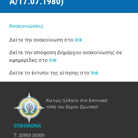
Α/17.07.1980)
Ανακοινώσεις
Δείτε την ανακοίνωση στο
link
Δείτε την απόφαση Δημάρχου ανακοίνωσης σε
εφημερίδες στο
lin
k
Δείτε το έντυπο της αίτησης στο
link
Καλώς ήλθατε στο δικτυακό
τόπο του δήμου Ωρωπού!
ΕΠΙΚΟΙΝΩΝΊΑ
T:
22953 20300