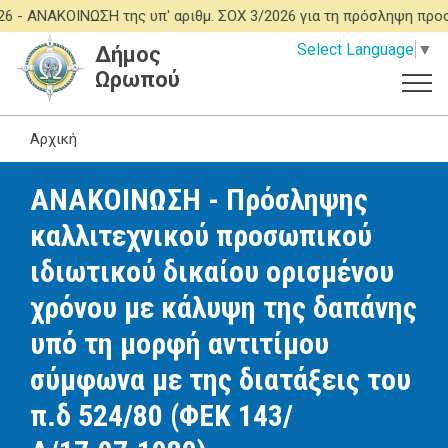
Παράκαμψη
 -
ΑΝΑΚΟΙΝΩΣΗ της υπ' αριθμ. ΣΟΧ 3/2026 για τη πρόσληψη προ
προς
Select Language
▼
Δήμος
το
Ωρωπού
κυρίως
περιεχόμενο
Αρχική
ΑΝΑΚΟΙΝΩΣΗ - Πρόσληψης
καλλιτεχνικού προσωπικού
ιδιωτικού δικαίου ορισμένου
χρόνου με κάλυψη της δαπάνης
υπό τη μορφή αντιτίμου
σύμφωνα με της διατάξεις του
π.δ 524/80 (ΦΕΚ 143/