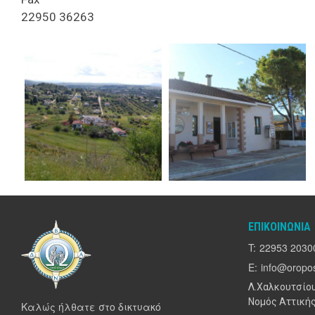
22950 36263
ΕΠΙΚΟΙΝΩΝΊΑ
T:
22953 2030
E:
info@oropos
Λ.Χαλκουτσίου
Νομός Αττικής
Καλώς ήλθατε στο δικτυακό