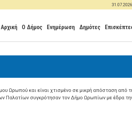
Παράκαμψη
31.07.2026 -
ΑΝΑ
προς
Κεντρική πλοήγηση
το
κυρίως
Αρχική
Ο Δήμος
Ενημέρωση
Δημότες
Επισκέπτε
περιεχόμενο
ου Ωρωπού και είναι χτισμένο σε μικρή απόσταση από τ
έων Παλατίων συγκρότησαν τον Δήμο Ωρωπίων με έδρα τη