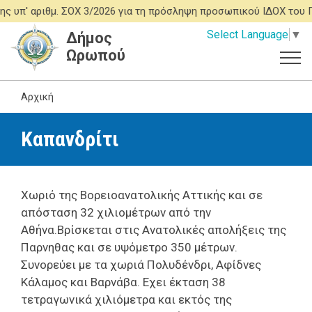
Παράκαμψη
μ. ΣΟΧ 3/2026 για τη πρόσληψη προσωπικού ΙΔΟΧ του ΠΡΟΓΡΑΜΜΑ
προς
Select Language
▼
Δήμος
το
Ωρωπού
κυρίως
περιεχόμενο
Αρχική
Καπανδρίτι
Χωριό της Βορειοανατολικής Αττικής και σε
απόσταση 32 χιλιομέτρων από την
Αθήνα.Βρίσκεται στις Ανατολικές απολήξεις της
Παρνηθας και σε υψόμετρο 350 μέτρων.
Συνορεύει με τα χωριά Πολυδένδρι, Αφίδνες
Κάλαμος και Βαρνάβα. Εχει έκταση 38
τετραγωνικά χιλιόμετρα και εκτός της