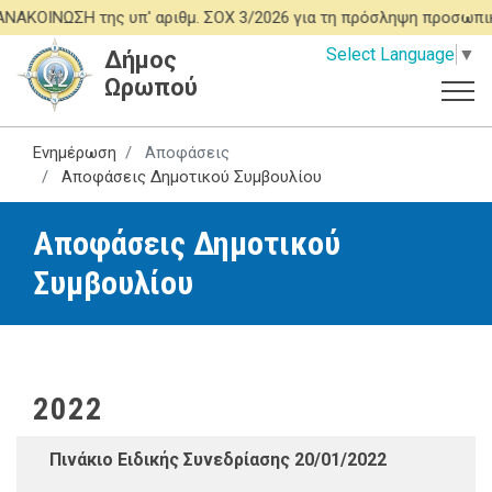
Παράκαμψη
ΚΟΙΝΩΣΗ της υπ' αριθμ. ΣΟΧ 3/2026 για τη πρόσληψη προσωπικ
προς
Select Language
▼
Δήμος
το
Ωρωπού
κυρίως
περιεχόμενο
Ενημέρωση
Αποφάσεις
Αποφάσεις Δημοτικού Συμβουλίου
Αποφάσεις Δημοτικού
Συμβουλίου
2022
Πινάκιο Ειδικής Συνεδρίασης 20/01/2022