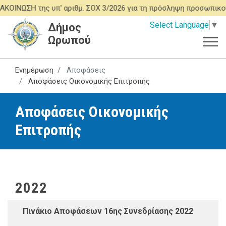
Παράκαμψη
ΩΣΗ της υπ' αριθμ. ΣΟΧ 3/2026 για τη πρόσληψη προσωπικού Ι
προς
Select Language
▼
Δήμος
το
Ωρωπού
κυρίως
περιεχόμενο
Ενημέρωση
Αποφάσεις
Αποφάσεις Οικονομικής Επιτροπής
Αποφάσεις Οικονομικής
Επιτροπής
2022
Πινάκιο Αποφάσεων 16ης Συνεδρίασης 2022