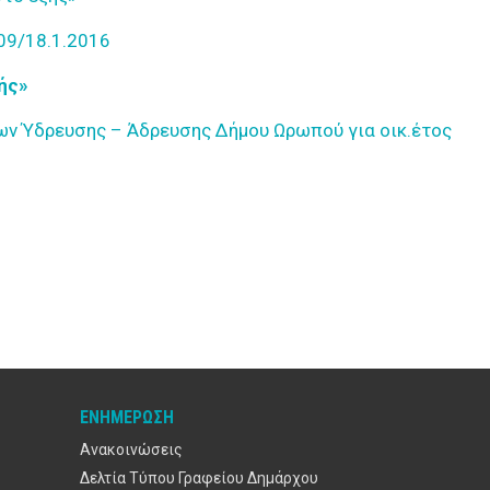
09/18.1.2016
ής»
ν Ύδρευσης – Άδρευσης Δήμου Ωρωπού για οικ.έτος
ΕΝΗΜΈΡΩΣΗ
Ανακοινώσεις
Δελτία Τύπου Γραφείου Δημάρχου