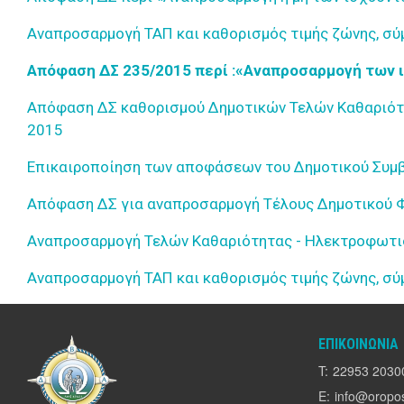
Αναπροσαρμογή ΤΑΠ και καθορισμός τιμής ζώνης, σ
Απόφαση ΔΣ 235/2015 περί :«Αναπροσαρμογή των 
Απόφαση ΔΣ καθορισμού Δημοτικών Τελών Καθαριότη
2015
Επικαιροποίηση των αποφάσεων του Δημοτικού Συμβο
Απόφαση ΔΣ για αναπροσαρμογή Τέλους Δημοτικού Φό
Αναπροσαρμογή Τελών Καθαριότητας - Ηλεκτροφωτ
Αναπροσαρμογή ΤΑΠ και καθορισμός τιμής ζώνης, σ
ΕΠΙΚΟΙΝΩΝΊΑ
T:
22953 2030
E:
info@oropos