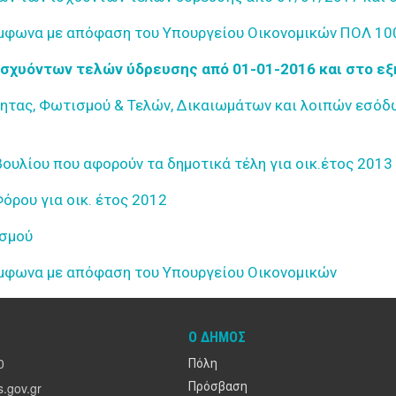
ύμφωνα με απόφαση του Υπουργείου Οικονομικών ΠΟΛ 10
ισχυόντων τελών ύδρευσης από 01-01-2016 και στο εξ
τας, Φωτισμού & Τελών, Δικαιωμάτων και λοιπών εσόδω
υλίου που αφορούν τα δημοτικά τέλη για οικ.έτος 2013
ρου για οικ. έτος 2012
ισμού
ύμφωνα με απόφαση του Υπουργείου Οικονομικών
Ο ΔΉΜΟΣ
0
Πόλη
.gov.gr
Πρόσβαση