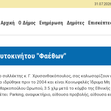
Παράκαμψη
31.07.2026 -
ΑΝΑ
προς
Κεντρική πλοήγηση
το
κυρίως
Αρχική
Ο Δήμος
Ενημέρωση
Δημότες
Επισκέπτε
περιεχόμενο
Αυτοκινήτου "Φαέθων"
 ο συλλέκτης κ. Γ. Χρυσανθακόπουλος, σας καλωσορίζουν
ίο ιδρύθηκε πριν το 2004 και είναι Κοινωφελές Ίδρυμα Μ
 Μαρκοπούλου Ωρωπού, 3.5 χλμ μετά το κόμβο της Εθνική
τει: Parking, αναψυκτήριο, αίθουσα προβολής, αίθουσα εσ