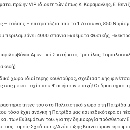
ατα, πρώην VIP ιδιοκτητών όπως Κ. Καραμανλής, Ε. Βενιζ
ός – τσέπης – επιτραπέζια από το 17ο αιώνα, 850 Νομίσ
ου περιλαμβάνει 4000 σπάνια Εκθέματα Φυσικής, Ηλεκτρο
περιλαμβάνει Αμυντικά Συστήματα, Τροπίλες, Τορπιλοσωλ
ασκευή)
κό χώρο ιδιαίτερης κουλτούρας, σχεδιαστικής φινέτσας
τές σας με επιτυχία που θ’ αφήσουν εποχή! Οι δραστηρι
 δραστηριότητες του στο Πολιτιστικό χώρο στη Πατρίδα μ
που τόσο έχει ανάγκη η Πατρίδα μας και ειδικότερα οι n
και των Εκθεμάτων του, για την δημιουργία πρόσθετων
στους τομείς Σχεδίασης/Ανάπτυξης Καινοτόμων εφαρμογ