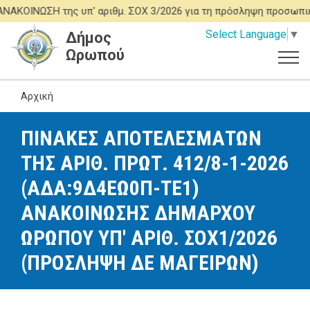
Παράκαμψη
ΚΟΙΝΩΣΗ της υπ' αριθμ. ΣΟΧ 3/2026 για τη πρόσληψη προσωπικ
προς
Select Language
▼
Δήμος
το
Ωρωπού
κυρίως
περιεχόμενο
Αρχική
ΠΙΝΑΚΕΣ ΑΠΟΤΕΛΕΣΜΑΤΩΝ
ΤΗΣ ΑΡΙΘ. ΠΡΩΤ. 412/8-1-2026
(ΑΔΑ:9Δ4ΕΩ0Π-ΤΕ1)
ΑΝΑΚΟΙΝΩΣΗΣ ΔΗΜΑΡΧΟΥ
ΩΡΩΠΟΥ ΥΠ' ΑΡΙΘ. ΣΟΧ1/2026
(ΠΡΟΣΛΗΨΗ ΔΕ ΜΑΓΕΙΡΩΝ)