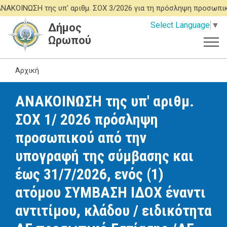
Παράκαμψη
ΟΙΝΩΣΗ της υπ' αριθμ. ΣΟΧ 3/2026 για τη πρόσληψη προσωπικο
προς
Select Language
▼
Δήμος
το
Ωρωπού
κυρίως
περιεχόμενο
Αρχική
ΑΝΑΚΟΙΝΩΣΗ της υπ' αριθμ.
ΣΟΧ 1/ 2026 πρόσληψη
προσωπικού από την
υπογραφή της σύμβασης και
έως 31/7/2026, ενός (1)
ατόμου ΣΥΜΒΑΣΗ ΙΔΟΧ έναντι
αντιτίμου, κλάδου / ειδικότητα