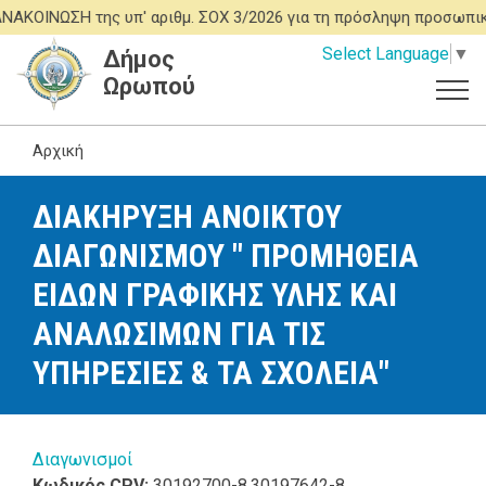
Παράκαμψη
ΚΟΙΝΩΣΗ της υπ' αριθμ. ΣΟΧ 3/2026 για τη πρόσληψη προσωπικ
προς
Select Language
▼
Δήμος
το
Ωρωπού
κυρίως
περιεχόμενο
Αρχική
ΔΙΑΚΗΡΥΞΗ ΑΝΟΙΚΤΟΥ
ΔΙΑΓΩΝΙΣΜΟΥ " ΠΡΟΜΗΘΕΙΑ
ΕΙΔΩΝ ΓΡΑΦΙΚΗΣ ΥΛΗΣ ΚΑΙ
ΑΝΑΛΩΣΙΜΩΝ ΓΙΑ ΤΙΣ
ΥΠΗΡΕΣΙΕΣ & ΤΑ ΣΧΟΛΕΙΑ"
Διαγωνισμοί
Κωδικός CPV:
30192700-8,30197642-8