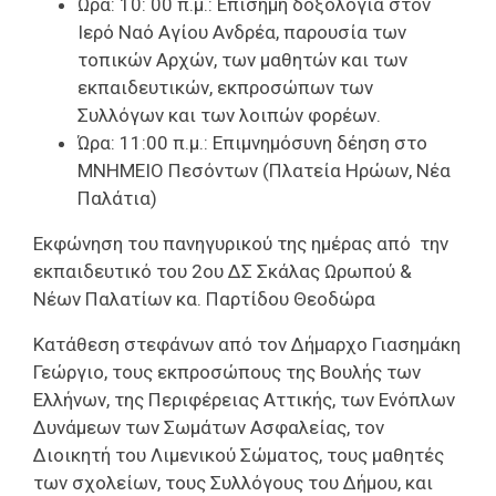
Ώρα: 10: 00 π.μ
.: Επίσημη δοξολογία στον
Ιερό Ναό Αγίου Ανδρέα, παρουσία των
τοπικών Αρχών, των μαθητών και των
εκπαιδευτικών, εκπροσώπων των
Συλλόγων και των λοιπών φορέων.
Ώρα: 11:00 π.μ.:
Επιμνημόσυνη δέηση στο
ΜΝΗΜΕΙΟ Πεσόντων (Πλατεία Ηρώων, Νέα
Παλάτια)
Εκφώνηση του πανηγυρικού της ημέρας από
την
εκπαιδευτικό του 2ου ΔΣ Σκάλας Ωρωπού &
Νέων Παλατίων κα. Παρτίδου Θεοδώρα
Κατάθεση στεφάνων από τον Δήμαρχο Γιασημάκη
Γεώργιο, τους εκπροσώπους της Βουλής των
Ελλήνων, της Περιφέρειας Αττικής, των Ενόπλων
Δυνάμεων των Σωμάτων Ασφαλείας, τον
Διοικητή του Λιμενικού Σώματος, τους μαθητές
των σχολείων, τους Συλλόγους του Δήμου, και