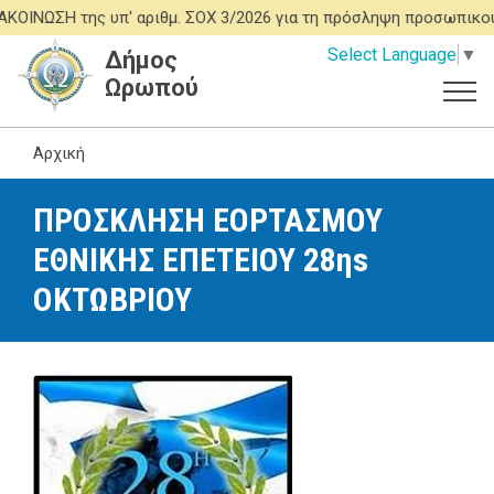
Παράκαμψη
ΩΣΗ της υπ' αριθμ. ΣΟΧ 3/2026 για τη πρόσληψη προσωπικού Ι
προς
Select Language
▼
Δήμος
το
Ωρωπού
κυρίως
περιεχόμενο
Αρχική
ΠΡΟΣΚΛΗΣΗ ΕΟΡΤΑΣΜΟΥ
ΕΘΝΙΚΗΣ ΕΠΕΤΕΙΟΥ 28ηs
ΟΚΤΩΒΡΙΟΥ