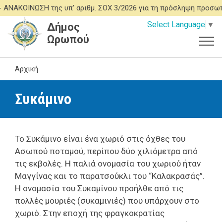
Παράκαμψη
ΚΟΙΝΩΣΗ της υπ' αριθμ. ΣΟΧ 3/2026 για τη πρόσληψη προσωπικ
προς
Select Language
▼
Δήμος
το
Ωρωπού
κυρίως
περιεχόμενο
Αρχική
Συκάμινο
Το Συκάμινο είναι ένα χωριό στις όχθες του
Ασωπού ποταμού, περίπου δύο χιλιόμετρα από
τις εκβολές. Η παλιά ονομασία του χωριού ήταν
Μαγγίνας και το παρατσούκλι του “Καλακρασάς”.
Η ονομασία του Συκαμίνου προήλθε από τις
πολλές μουριές (συκαμινιές) που υπάρχουν στο
χωριό. Στην εποχή της φραγκοκρατίας