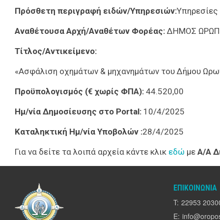
Πρόσθετη περιγραφή ειδών/Υπηρεσιών:
Υπηρεσίες
Αναθέτουσα Αρχή/Αναθέτων Φορέας:
ΔΗΜΟΣ ΩΡΩΠ
Τίτλος/Αντικείμενο:
«Ασφάλιση οχημάτων & μηχανημάτων του Δήμου Ωρωπ
Προϋπολογισμός (€ χωρίς ΦΠΑ):
44.520,00
Ημ/νία Δημοσίευσης στο Portal:
10/4/2025
Καταληκτική Ημ/νία Υποβολών :
28/4/2025
Για να δείτε τα λοιπά αρχεία κάντε κλικ
εδώ
με
Α/Α Δ
ΕΠΙΚΟΙΝΩΝΊΑ
T:
22953 2030
E:
info@oropos