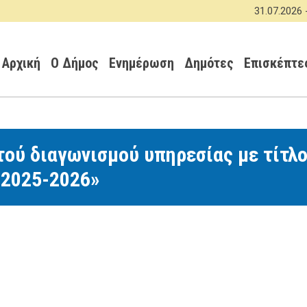
Παράκαμψη
31.07.2026 -
ΑΝΑΚ
προς
Κεντρική πλοήγηση
το
κυρίως
Αρχική
Ο Δήμος
Ενημέρωση
Δημότες
Επισκέπτε
περιεχόμενο
ού διαγωνισμού υπηρεσίας με τίτλ
 2025-2026»