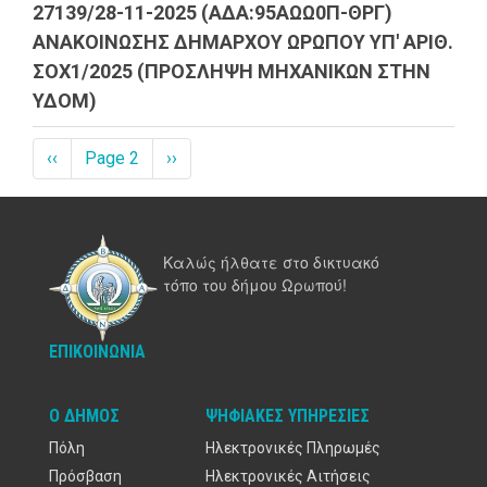
27139/28-11-2025 (ΑΔΑ:95ΑΩΩ0Π-ΘΡΓ)
ΑΝΑΚΟΙΝΩΣΗΣ ΔΗΜΑΡΧΟΥ ΩΡΩΠΟΥ ΥΠ' ΑΡΙΘ.
ΣΟΧ1/2025 (ΠΡΟΣΛΗΨΗ ΜΗΧΑΝΙΚΩΝ ΣΤΗΝ
ΥΔΟΜ)
Σελιδοποίηση
Προηγούμενη
‹‹
Page 2
Next
››
σελίδα
page
Καλώς ήλθατε στο δικτυακό
τόπο του δήμου Ωρωπού!
ΕΠΙΚΟΙΝΩΝΊΑ
Ο ΔΉΜΟΣ
ΨΗΦΙΑΚΈΣ ΥΠΗΡΕΣΊΕΣ
Πόλη
Ηλεκτρονικές Πληρωμές
Πρόσβαση
Ηλεκτρονικές Αιτήσεις